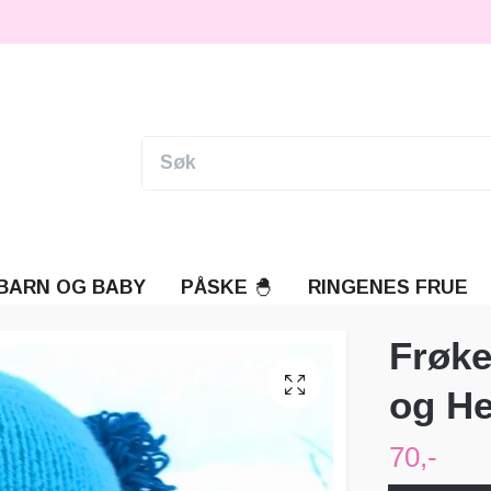
BARN OG BABY
PÅSKE 🐣
RINGENES FRUE
Frøke
og He
70,-