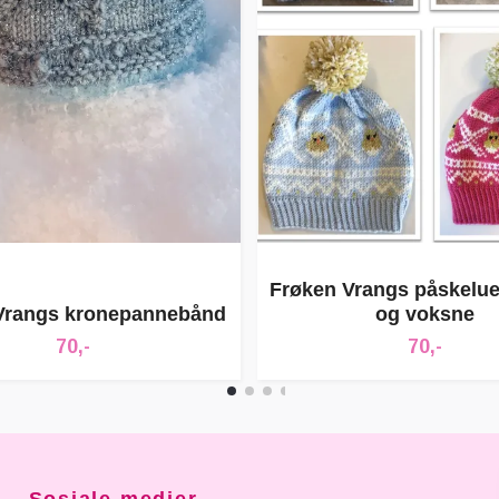
Frøken Vrangs påskeluer
Vrangs kronepannebånd
og voksne
70,-
70,-